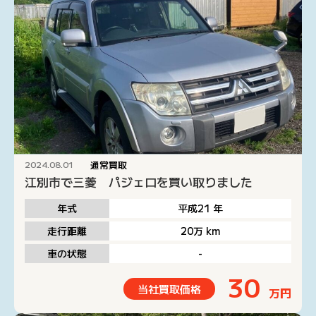
通常買取
2024.08.01
江別市で三菱 パジェロを買い取りました
年式
平成21
年
走行距離
20万
km
車の状態
-
30
当社買取価格
万円