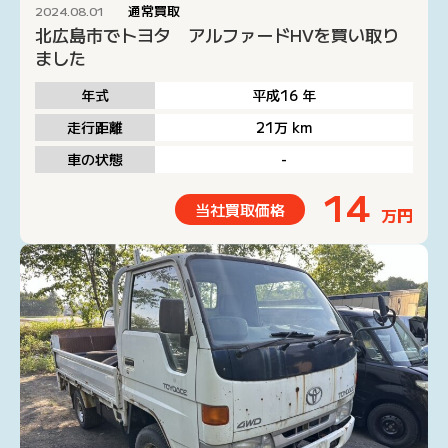
通常買取
2024.08.01
北広島市でトヨタ アルファードHVを買い取り
ました
年式
平成16
年
走行距離
21万
km
車の状態
-
14
当社買取価格
万円