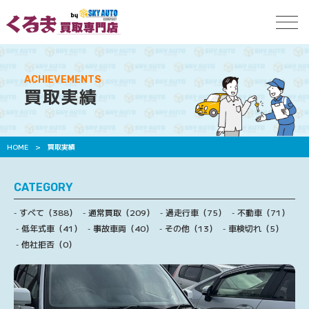
ACHIEVEMENTS
買取実績
HOME
>
買取実績
CATEGORY
すべて（388）
通常買取（209）
過走行車（75）
不動車（71）
低年式車（41）
事故車両（40）
その他（13）
車検切れ（5）
他社拒否（0）