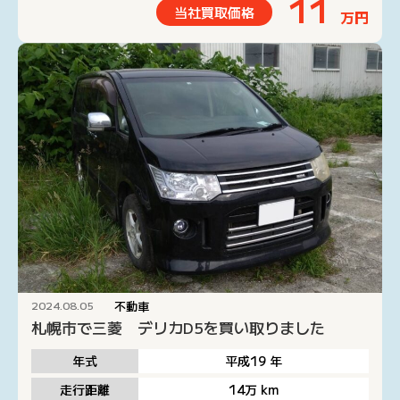
11
当社買取価格
万円
不動車
2024.08.05
札幌市で三菱 デリカD5を買い取りました
年式
平成19
年
走行距離
14万
km