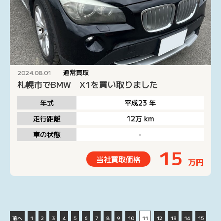
通常買取
2024.08.01
札幌市でBMW X1を買い取りました
年式
平成23
年
走行距離
12万
km
車の状態
-
15
当社買取価格
万円
前へ
1
2
3
4
5
6
7
8
9
10
11
12
13
14
15