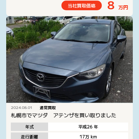
8
当社買取価格
万円
通常買取
2024.08.01
札幌市でマツダ アテンザを買い取りました
年式
平成26
年
走行距離
17万
km