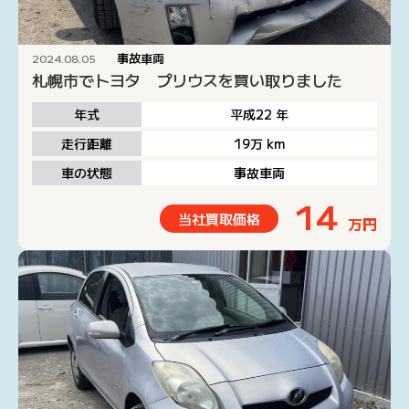
事故車両
2024.08.05
札幌市でトヨタ プリウスを買い取りました
年式
平成22
年
走行距離
19万
km
車の状態
事故車両
14
当社買取価格
万円