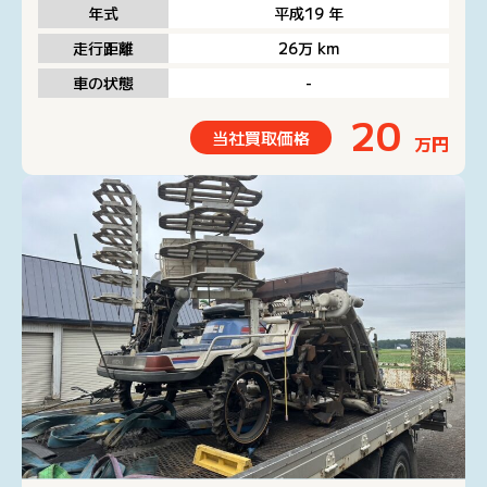
年式
平成19
年
走行距離
26万
km
車の状態
-
20
当社買取価格
万円