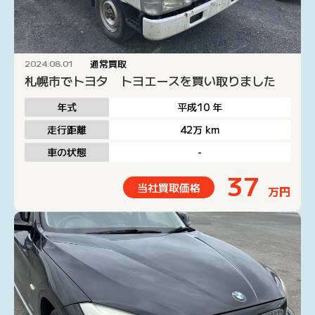
通常買取
2024.08.01
札幌市でトヨタ トヨエースを買い取りました
年式
平成10
年
走行距離
42万
km
車の状態
-
37
当社買取価格
万円