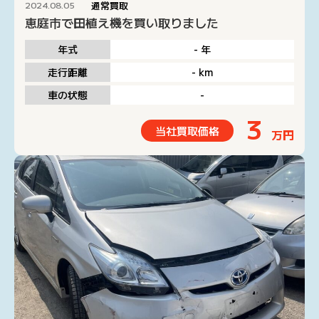
通常買取
2024.08.05
恵庭市で田植え機を買い取りました
年式
-
年
走行距離
-
km
車の状態
-
3
当社買取価格
万円