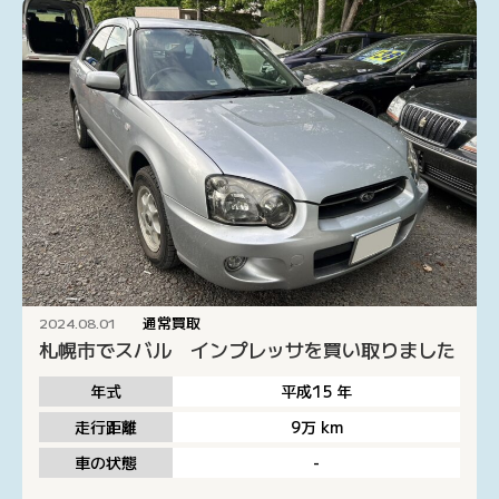
通常買取
2024.08.01
札幌市でスバル インプレッサを買い取りました
年式
平成15
年
走行距離
9万
km
車の状態
-