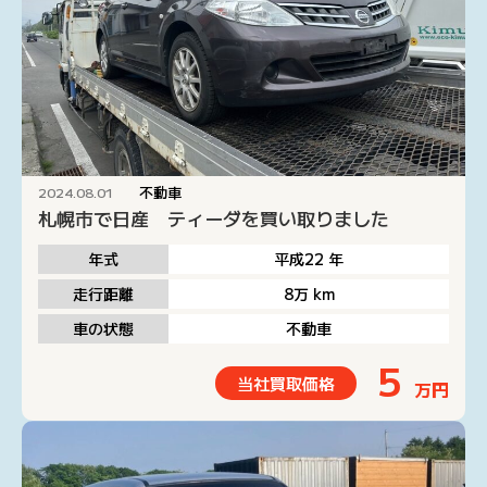
不動車
2024.08.01
札幌市で日産 ティーダを買い取りました
年式
平成22
年
走行距離
8万
km
車の状態
不動車
5
当社買取価格
万円