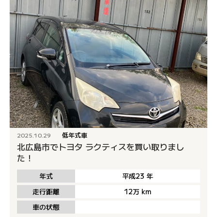
低年式車
2025.10.29
北広島市でトヨタ ラクティスを買い取りまし
た！
年式
平成23
年
走行距離
12万
km
車の状態