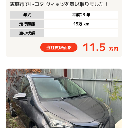
恵庭市でトヨタ ヴィッツを買い取りました！
年式
平成23
年
走行距離
13万
km
車の状態
11.5
当社買取価格
万円