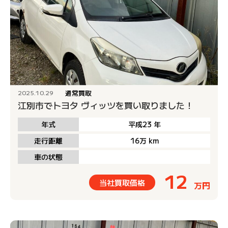
通常買取
2025.10.29
江別市でトヨタ ヴィッツを買い取りました！
年式
平成23
年
走行距離
16万
km
車の状態
12
当社買取価格
万円