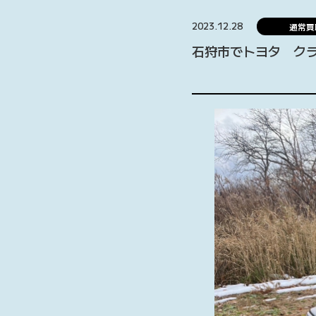
2023.12.28
通常買
石狩市でトヨタ ク