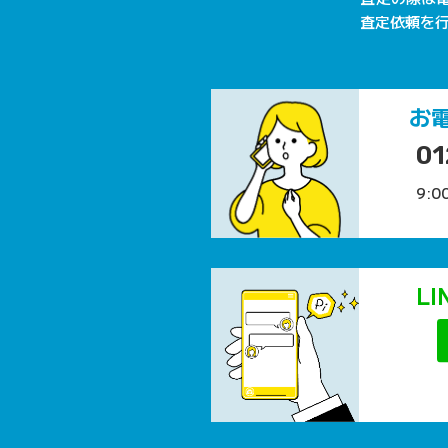
査定依頼を
お
01
9:0
L