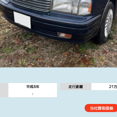
平成8
年
走行距離
21
態
-
当社買取価格