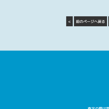
<
前のページへ戻る
査定の際は電