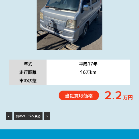
年式
平成17
年
走行距離
16万
km
車の状態
2.2
当社買取価格
万円
<
前のページへ戻る
>