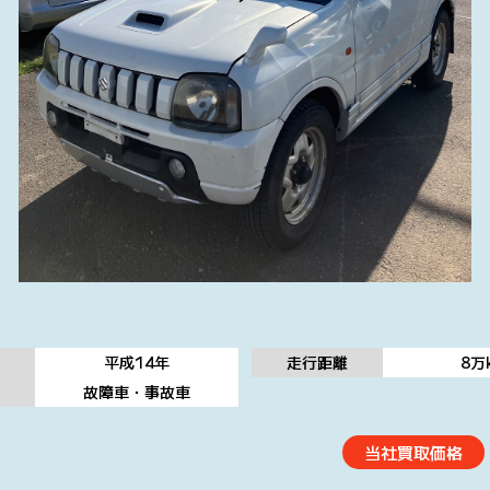
平成14
年
走行距離
8万
態
故障車・事故車
当社買取価格