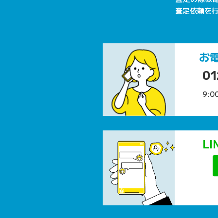
査定依頼を
お
01
9:0
L