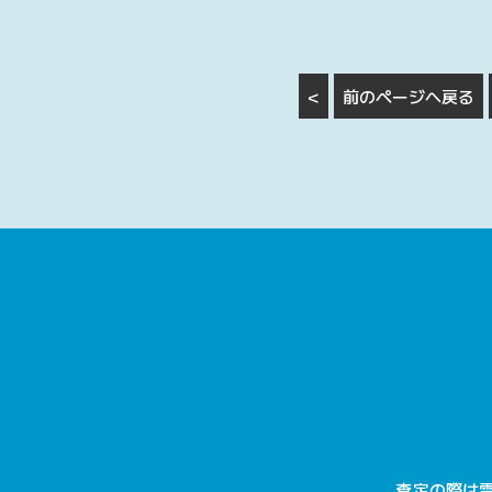
<
前のページへ戻る
査定の際は電