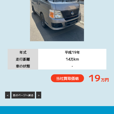
年式
平成19
年
走行距離
14万
km
車の状態
-
19
当社買取価格
万円
<
前のページへ戻る
>