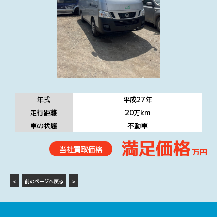
年式
平成27
年
走行距離
20万
km
車の状態
不動車
満足価格
当社買取価格
万円
<
前のページへ戻る
>