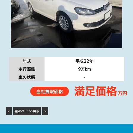
年式
平成22
年
走行距離
9万
km
車の状態
-
満足価格
当社買取価格
万円
<
前のページへ戻る
>