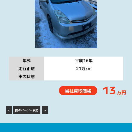
年式
平成16
年
走行距離
21万
km
車の状態
13
当社買取価格
万円
<
前のページへ戻る
>