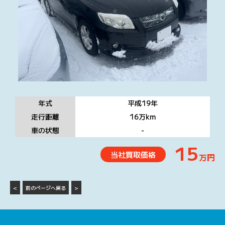
年式
平成19
年
走行距離
16万
km
車の状態
-
15
当社買取価格
万円
<
前のページへ戻る
>