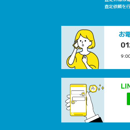
査定依頼を
お
01
9:0
L