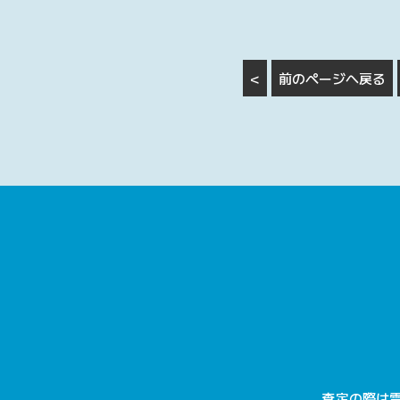
<
前のページへ戻る
査定の際は電