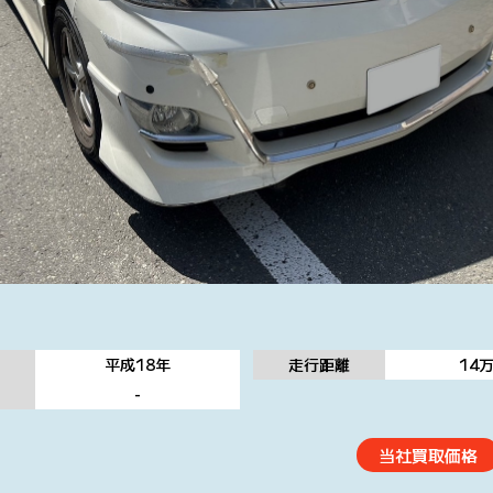
平成18
年
走行距離
14
態
-
当社買取価格