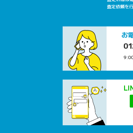
査定依頼を
お
01
9:0
L