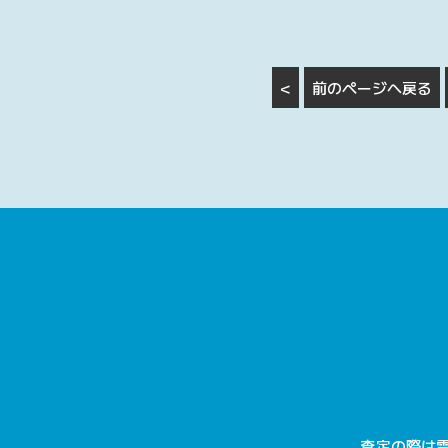
<
前のページへ戻る
査定の際は電