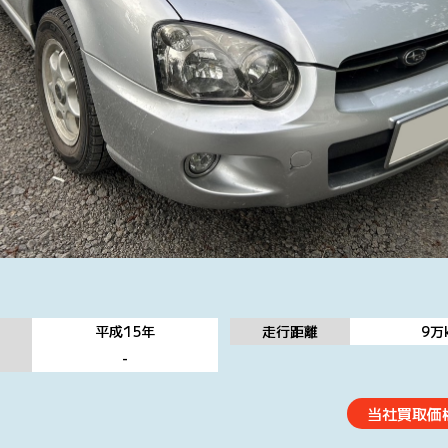
平成15
年
走行距離
9万
態
-
当社買取価