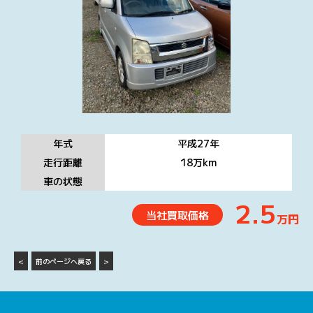
年式
平成27
年
走行距離
18万
km
車の状態
2.5
当社買取価格
万円
<
前のページへ戻る
>