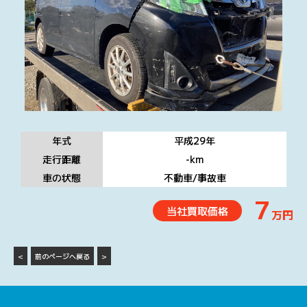
年式
平成29
年
走行距離
-
km
車の状態
不動車/事故車
7
当社買取価格
万円
<
前のページへ戻る
>