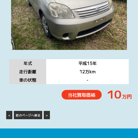
年式
平成15
年
走行距離
12万
km
車の状態
-
10
当社買取価格
万円
<
前のページへ戻る
>